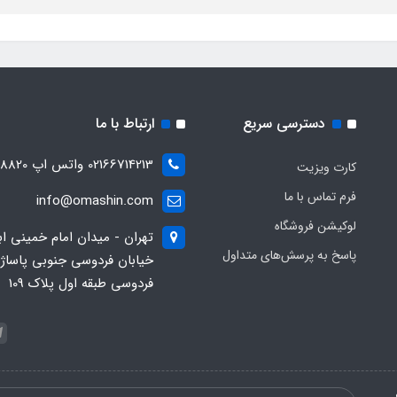
دسترسی سریع
ارتباط با ما
02166714213 واتس اپ 09028288820
کارت ویزیت
فرم تماس با ما
info@omashin.com
لوکیشن فروشگاه
تهران - میدان امام خمینی اب
پاسخ به پرسش‌های متداول
خیابان فردوسی جنوبی پاساژ
فردوسی طبقه اول پلاک 109