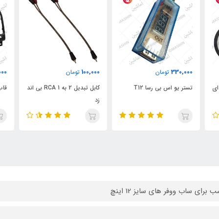
000
100,000
330,000
تومان
تومان
 ال ای
تستر یو اس بی رسا T12
کابل تبدیل 2 به 1 RCA بی اند
قاب
زد
 برای ساب ووفر های سایز 12 اینچ