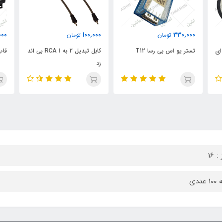
000
100,000
330,000
تومان
تومان
 ال ای
تستر یو اس بی رسا T12
کابل تبدیل 2 به 1 RCA بی اند
قاب
زد
 16
عددی