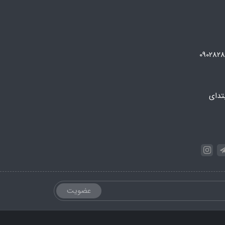
تدای
عضویت