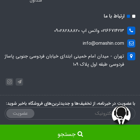
متداول
ارتباط با ما
02166714213 واتس اپ 09028288820
info@omashin.com
تهران - میدان امام خمینی ابتدای خیابان فردوسی جنوبی پاساژ
فردوسی طبقه اول پلاک 109
با عضویت در خبرنامه، از تخفیف‌ها و جدیدترین‌های فروشگاه باخبر شوید:
عضویت
جستجو
طراحی و سئو سایت توسط
سایت‌ساز بساز