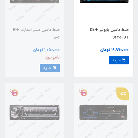
ضبط ماشین پایونیر DEH-
ضبط ماشین مستر اسمارت RN-
806
S4250BT
19,990,000 تومان
1,050,000 تومان
ناموجود
خرید
خرید
15٪