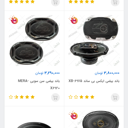
3,290,000
3,800,000
تومان
تومان
باند بیضی ایکس بی ساند XB-6975
باند بیضی سن سویی MERA-
X6920