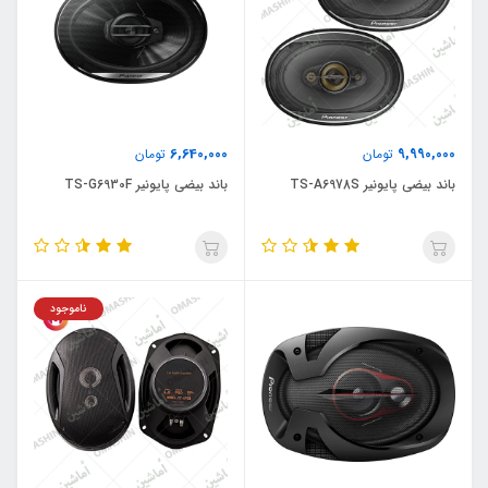
6,640,000
9,990,000
تومان
تومان
باند بیضی پایونیر TS-A6978S
باند بیضی پایونیر TS-G6930F
ناموجود