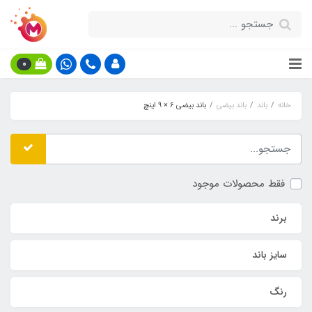
0
خانه
باند
باند بیضی
باند بیضی ۶ × ۹ اینچ
فقط محصولات موجود
برند
سایز باند
رنگ