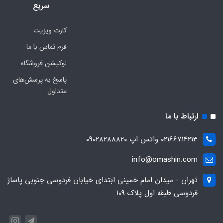
سریع
کارت ویزیت
فرم تماس با ما
لوکیشن فروشگاه
پاسخ به پرسش‌های
متداول
ارتباط با ما
02166714213 واتس اپ 09028288820
info@omashin.com
تهران - میدان امام خمینی ابتدای خیابان فردوسی جنوبی پاساژ
فردوسی طبقه اول پلاک 109