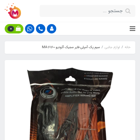
0
خانه
لوازم جانبی
سیم پک آمپلی فایر مجیک آئودیو MA-6160