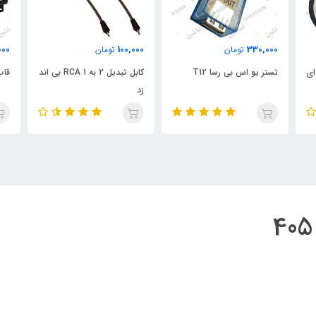
1,200,000
100,000
330,000
تومان
تومان
تستر یو اس بی رسا T12
کابل تبدیل 2 به 1 RCA بی اند
قاب مانیت
زد