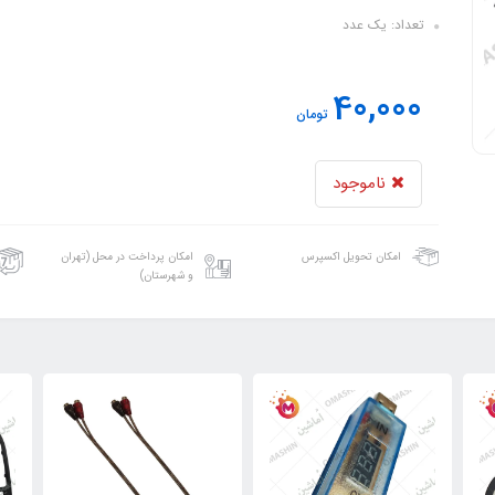
تعداد: یک عدد
40,000
تومان
ناموجود
امکان تحویل اکسپرس
امکان پرداخت در محل (تهران
و شهرستان)