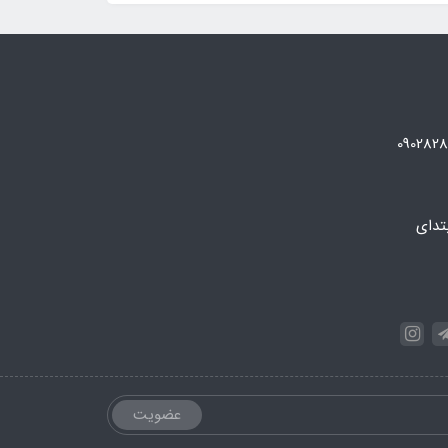
تدای
عضویت