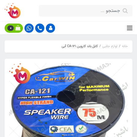
0
خانه
لوازم جانبی
کابل باند کاروین CA-121 آبی