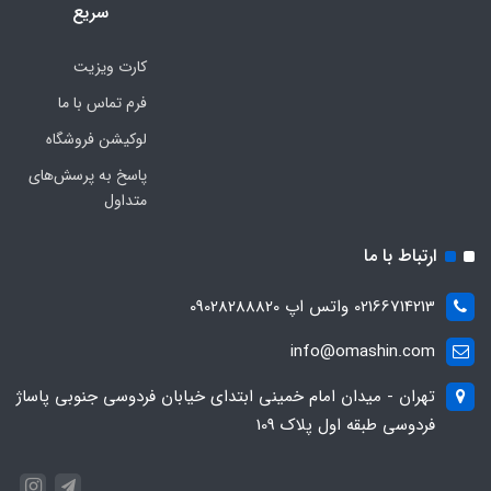
سریع
کارت ویزیت
فرم تماس با ما
لوکیشن فروشگاه
پاسخ به پرسش‌های
متداول
ارتباط با ما
02166714213 واتس اپ 09028288820
info@omashin.com
تهران - میدان امام خمینی ابتدای خیابان فردوسی جنوبی پاساژ
فردوسی طبقه اول پلاک 109