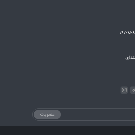
تدای
عضویت