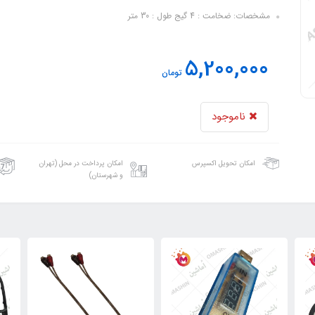
مشخصات: ضخامت : 4 گیج طول : 30 متر
5,200,000
تومان
ناموجود
امکان تحویل اکسپرس
امکان پرداخت در محل (تهران
و شهرستان)