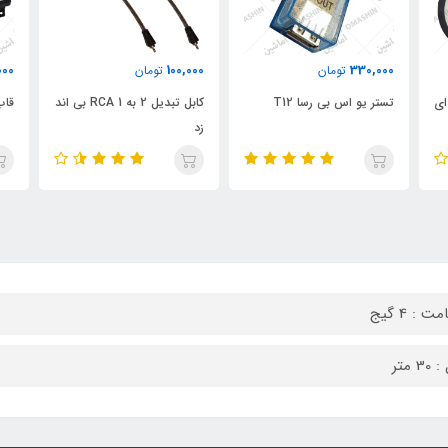
000
100,000
330,000
تومان
تومان
 ال ای
تستر یو اس بی رسا T12
کابل تبدیل 2 به 1 RCA بی اند
قاب
زد
 : 4 گیج
3 متر