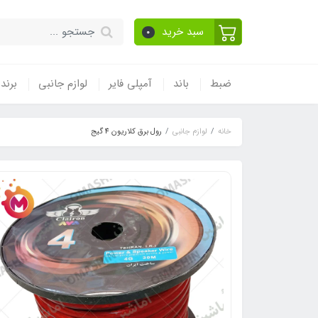
سبد خرید
0
ضبط
باند
آمپلی فایر
لوازم جانبی
برند
خانه
لوازم جانبی
رول برق کلاریون 4 گیج