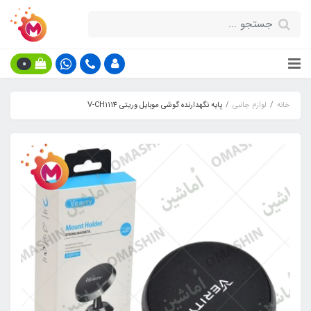
0
خانه
لوازم جانبی
پایه نگهدارنده گوشی موبایل وریتی V-CH1114