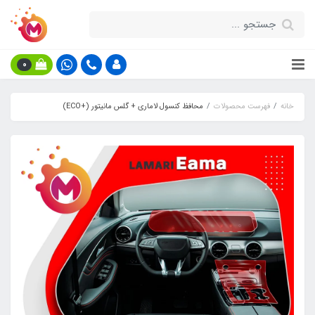
0
خانه
فهرست محصولات
محافظ کنسول لاماری + گلس مانیتور (+ECO)