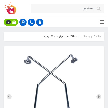
0
خانه
لوازم جانبی
محافظ ساب ووفر فلزی X دومیله