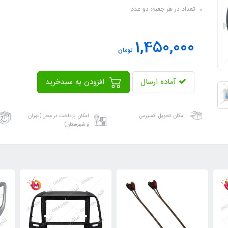
تعداد در هر جعبه: دو عدد
1,450,000
تومان
آماده ارسال
افزودن به سبدخرید
امکان تحویل اکسپرس
امکان پرداخت در محل (تهران
و شهرستان)