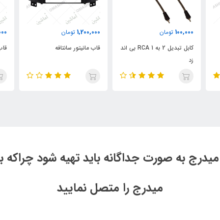
000
1,200,000
100,000
تومان
تومان
کابل تبدیل 2 به 1 RCA بی اند
قاب مانیتور سانتافه
قاب
زد
میدرج به صورت جداگانه باید تهیه شود چراکه با
میدرج را متصل نمایید