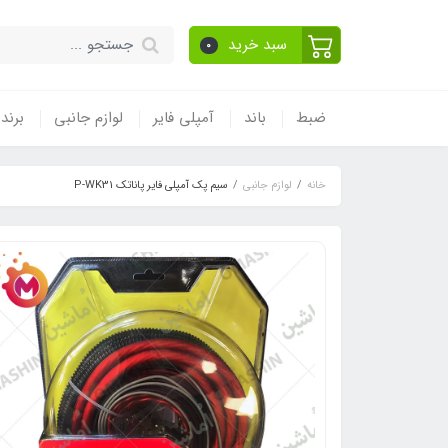
سبد خرید
0
ضبط
باند
آمپلی فایر
لوازم جانبی
برند
خانه
لوازم جانبی
سیم پک آمپلی فایر پاناتک P-WK31