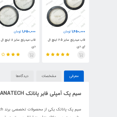
1,650,000
1,450,000
ان
تومان
تومان
قاب میدرنج سایز 4 اینچ ال ای
قاب میدرنج سایز 6.5 اینچ ال
قاب میدرنج سایز 8 اینچ
ای دی
دی
معرفی
مشخصات
دیدگاه‌ها
سیم پک آمپلی فایر پاناتک P-WK31 PANATECH