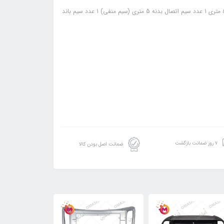
محتویات: 1 عدد فیوز کتابی 120 آمپر 1 عدد سیم آر سی (RCA) 1 عدد سیم برق 5 متری 1 عدد سیم اتصال بدنه 5 متری (سیم منفی) 1 عدد سیم باند
۷ روز ضمانت بازگشت
ضمانت اصل بودن کالا