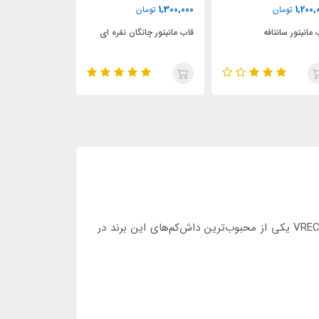
900,000
1,300,000
1,200,
تومان
تومان
تومان
 مانیتور سانتافه
قاب مانیتور چانگان نقره ای
قاب مانیتور چان
پایونیر در سری VREC تمرکز ویژه‌ای بر کیفیت ضبط، دوام بالا در شرایط سخت خودرو و سهولت استفاده دارد. مدل VREC‑H120SC یکی از محبوب‌ترین داش‌کم‌های این برند در