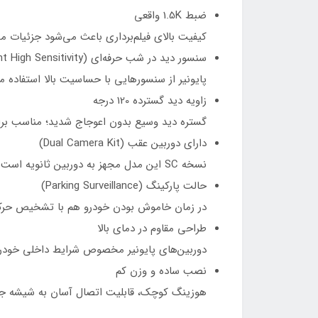
ضبط 1.5K واقعی
کیفیت بالای فیلم‌برداری باعث می‌شود جزئیات م
سنسور دید در شب حرفه‌ای (Night High Sensitivity)
پایونیر از سنسورهایی با حساسیت بالا استفاده می
زاویه دید گسترده 120 درجه
گستره دید وسیع بدون اعوجاج شدید؛ مناسب برا
دارای دوربین عقب (Dual Camera Kit)
نسخه SC این مدل مجهز به دوربین ثانویه است که به شیشه عقب خودرو نصب می‌شود. ضبط هم‌زمان جلو و عقب باعث افزایش امنیت و ثبت دقیق حوادث می‌شود.
حالت پارکینگ (Parking Surveillance)
در زمان خاموش بودن خودرو هم با تشخیص حرکت 
طراحی مقاوم در دمای بالا
دوربین‌های پایونیر مخصوص شرایط داخلی خودرو ط
نصب ساده و وزن کم
هوزینگ کوچک، قابلیت اتصال آسان به شیشه جلو