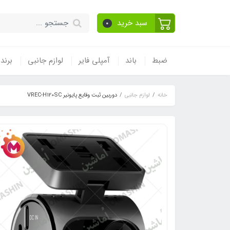
سبد خرید
0
ضبط
باند
آمپلی فایر
لوازم جانبی
برند
خانه
لوازم جانبی
دوربین ثبت وقایع پایونیر VREC-H120SC