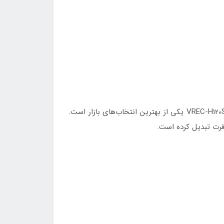
اگر به دنبال یک دوربین ثبت وقایع حرفه‌ای و بادوام هستید که هم جلو و هم عقب خودرو را بدون افت کیفیت ضبط کند، VREC‑H120SC یکی از بهترین انتخاب‌های بازار است.