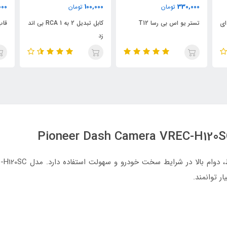
000
100,000
330,000
تومان
تومان
 ال ای
تستر یو اس بی رسا T12
کابل تبدیل 2 به 1 RCA بی اند
قاب
زد
ر توانمند.