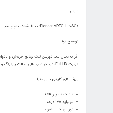
عنوان:
«Pioneer VREC‑H120SC؛ ضبط شفاف جلو و عقب، امنیت کامل در هر مسیر»
توضیح کوتاه:
کیفیت Full HD، دید در شب عالی، حالت پارکینگ و طراحی جمع‌وجور، این مدل را به گزینه‌ای کامل برای رانندگی روزمره و مسافرت تبدیل کرده است.
ویژگی‌های کلیدی برای معرفی:
کیفیت تصویر 1.5K
لنز واید 135 درجه
دوربین عقب همراه