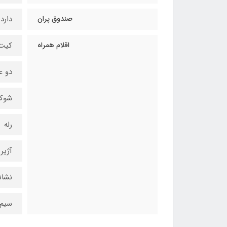
صندوق پران
دارد
اقلام همراه
کیت
دو ع
شوك
رله
آژير
نشانگر
سيم