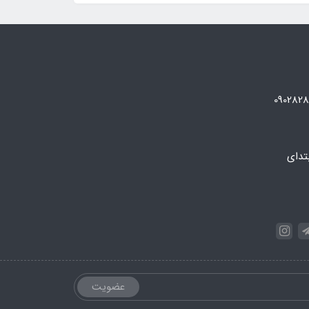
تدای
عضویت