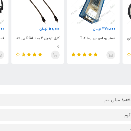
000
100,000
330,000
تومان
تومان
 ال ای
تستر یو اس بی رسا T12
کابل تبدیل 2 به 1 RCA بی اند
قاب
زد
 میلی متر