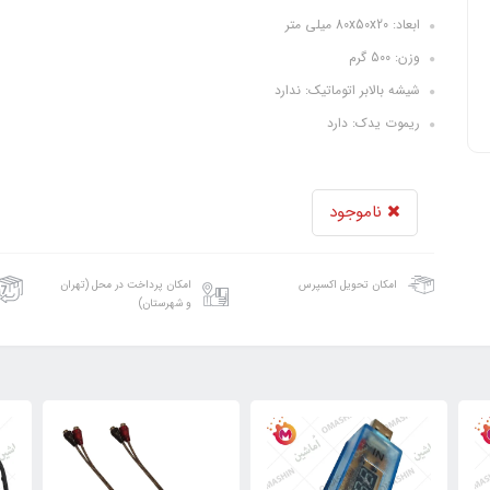
ابعاد: 80x50x20 میلی متر
وزن: 500 گرم
شیشه بالابر اتوماتیک: ندارد
ریموت یدک: دارد
ناموجود
امکان تحویل اکسپرس
امکان پرداخت در محل (تهران
و شهرستان)