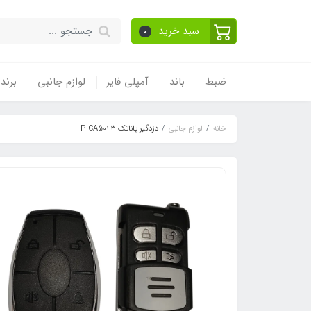
سبد خرید
0
ضبط
باند
آمپلی فایر
لوازم جانبی
برند
خانه
لوازم جانبی
دزدگیر پاناتک P-CA501-3