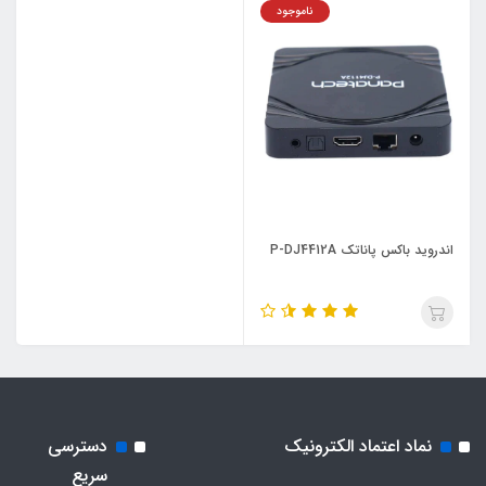
ناموجود
اندروید باکس پاناتک P-DJ4412A
نماد اعتماد الکترونیک
دسترسی
سریع