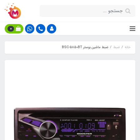
0
خانه
ضبط
ضبط ماشین بوستر BSC-5850BT