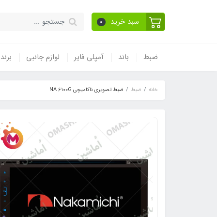
سبد خرید
0
ضبط
باند
آمپلی فایر
لوازم جانبی
برند
خانه
ضبط
ضبط تصویری ناکامیچی NA 6100G