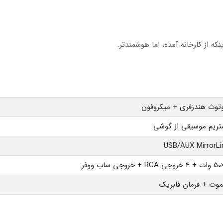
ه از کارخانه آمده، اما هوشمندتر.
وتوث هندزفری + میکروفون
تریم موسیقی از گوشی
USB/AUX MirrorLi
موت + فرمان فابریک