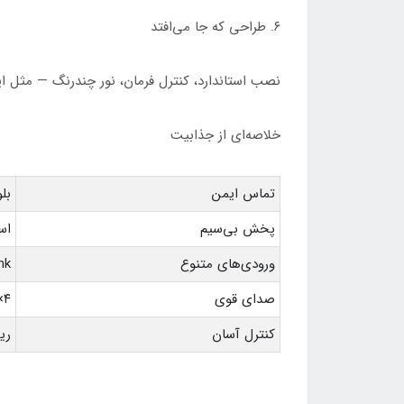
۶. طراحی که جا می‌افتد
نصب استاندارد، کنترل فرمان، نور چندرنگ — مثل اینک
خلاصه‌ای از جذابیت
تماس ایمن
بل
پخش بی‌سیم
اس
ورودی‌های متنوع
nk
صدای قوی
۴×50 وات + 4 خروجی RCA + خروجی ساب ووفر
کنترل آسان
ری