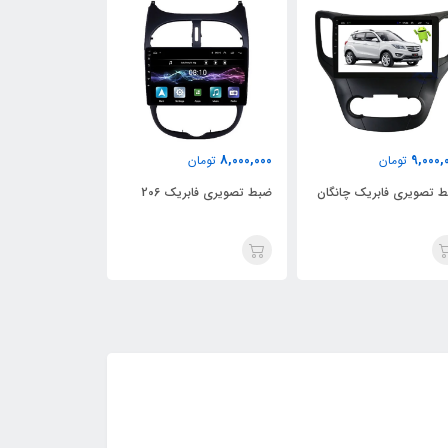
19,990,000
8,000,000
9,000,
تومان
تومان
توما
 تصویری فابریک چانگان
ضبط تصویری فابریک 206
S4250BT