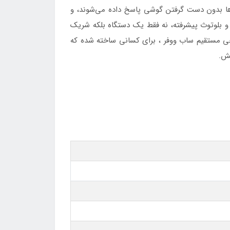
ها بدون دست گرفتن گوشی پاسخ داده می‌شوند، و
و بلوتوث پیشرفته، نه فقط یک دستگاه بلکه شریک
ل با صفحه لمسی بزرگ 6.95 اینچ ، ورودی تصویر ، پشتیبانی MirrorLink و 4 خروجی‌های RCA وخروجی مستقیم ساب ووفر ، برای کسانی ساخته شده که