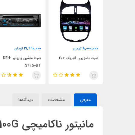
19,990,000
8,000,000
ان
تومان
تومان
ابریک چانگان
ضبط تصویری فابریک 206
ضبط ماشین پایونیر DEH-
S4250BT
معرفی
مشخصات
دیدگاه‌ها
مانیتور ناکامیچی NA 6100G