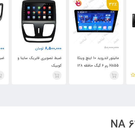
32٪
80,000,000
000
8,500,000
تومان
55,000,000
تومان
مانیتور اندروید 10 اینچ وینکا
ضبط تصویری فابریک ساینا و
ضبط
H855 رم ۶ گیگ حافظه ۱۲۸
کوییک
گیگ