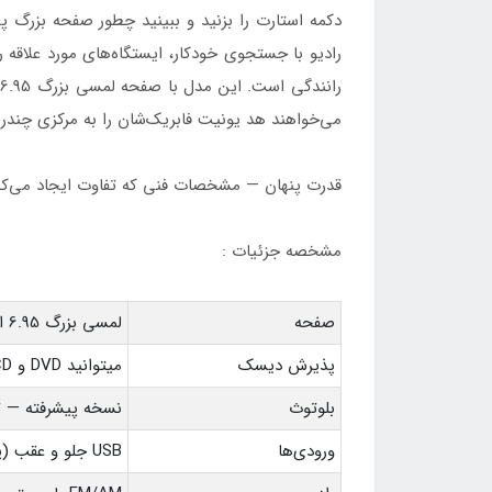
دکمه استارت را بزنید و ببینید چطور صفحه بزرگ
رادیو با جستجوی خودکار، ایستگاه‌های مورد علاق
می‌خواهند هد یونیت فابریک‌شان را به مرکزی چندرسانه‌ای تبدیل کنند. USB جلو و عقب ، UX
قدرت پنهان — مشخصات فنی که تفاوت ایجاد می‌کن
مشخصه جزئیات :
صفحه
لمسی بزرگ 6.95 اینچی ، فول کالر — کنترل آسان، نمایش واضح
پذیرش دیسک
میتوانید DVD و CD تصویری و صوتی خود را به راحتی پخش کنید
بلوتوث
نسخه پیشرفته — ت
ورودی‌ها
USB جلو و عقب (پخش MP3/فیلم/عکس) و AUX