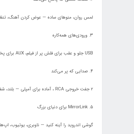
لمس روان، منوهای ساده — عوض کردن آهنگ، تنظ
۳. ورودی‌های همه‌کاره
USB جلو و عقب برای فلش پر از فیلم، AUX برای پخش مستقیم،
۴. صدایی که پر می‌کند
2 جفت خروجی RCA ، آماده برای آمپلی — بلند، شفاف، بدون دیستورشن؛ اکولایزر داخلی برای تنظیم بیس و تربل.
۵. MirrorLink برای دنیای بزرگ
گوشی اندروید را آینه کنید — ناوبری، یوتیوب، اپ‌ه