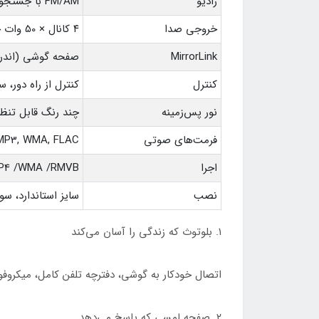
رادیو
FM/AM با جستجوی خودکار، ذخیره ایستگاه — همیشه همراه با اخبار و موسیقی
خروجی صدا
۴ کانال × 50 وات حداکثر، 4 خروجی RCA — آماده اتصال به آمپلی و ساب (4 ولت)
MirrorLink
صفحه گوشی (اندرو
کنترل
کنترل از راه دور، 
نور پس‌زمینه
چند رنگ قابل تنظ
فرمت‌های صوتی
MP3, WMA, FLAC
اجرا
MP4 /WMA /RMVB
نصب
سایز استاندارد، سوکت ISO — جا در اکثر
۱. بلوتوث که زندگی را آسان می‌کند
اتصال خودکار به گوشی، دفترچه تلفن کامل، میکروف
۲. صفحه لمسی که پاسخ می‌دهد