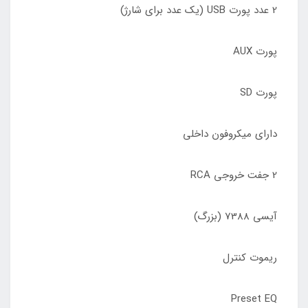
2 عدد پورت USB (یک عدد برای شارژ)
پورت AUX
پورت SD
دارای میکروفون داخلی
2 جفت خروجی RCA
آیسی 7388 (بزرگ)
ریموت کنترل
Preset EQ