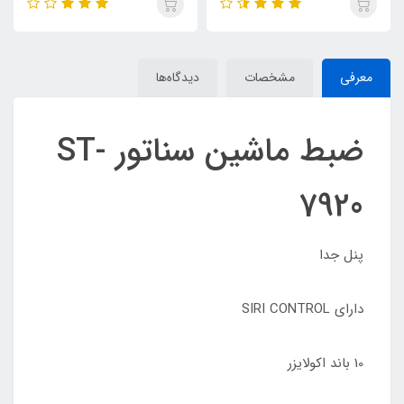
معرفی
مشخصات
دیدگاه‌ها
ضبط ماشین سناتور ST-
7920
پنل جدا
دارای SIRI CONTROL
10 باند اکولایزر