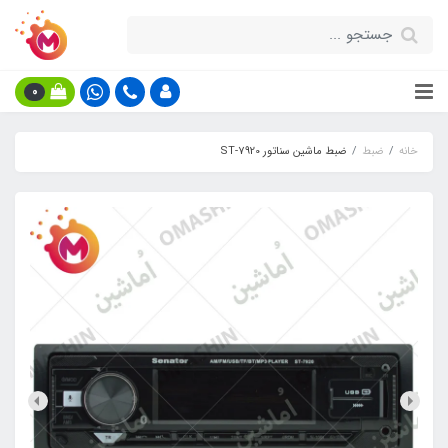
0
خانه
ضبط
ضبط ماشین سناتور ST-7920