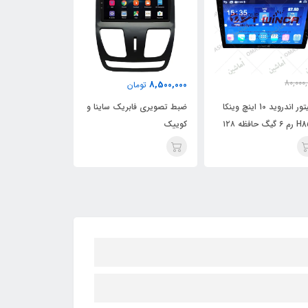
80,000,
9,000,000
8,500,000
تومان
تومان
55,000,
تومان
مانیتور اندروید 10 اینچ وینکا
ضبط تصویری فابریک ساینا و
ضبط تصویری فاب
H855 رم ۶ گیگ حافظه ۱۲۸
کوییک
گ