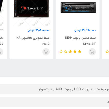
000
13,500,000
19,990,000
تومان
تومان
000
ضبط ماشین پایونیر DEH-
ضبط تصویری ناکامیچی NA
6100G
S4250BT
گی
, 2 پورت USB , پورت AUX , کارت‌خوان