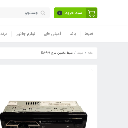
سبد خرید
0
ضبط
باند
آمپلی فایر
لوازم جانبی
برند
خانه
ضبط
ضبط ماشین ساج SA-924