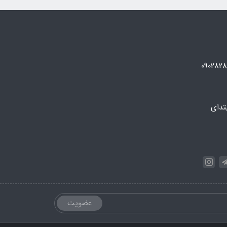
تدای
عضویت