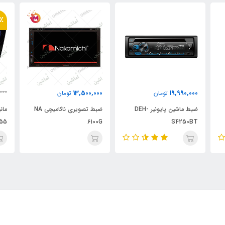
٪
000
13,500,000
19,990,000
تومان
تومان
000
ضبط ماشین پایونیر DEH-
ضبط تصویری ناکامیچی NA
6100G
S4250BT
گی