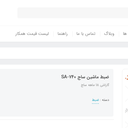
 ها
وبلاگ
تماس با ما
راهنما
لیست قیمت همکار
ضبط ماشین ساج SA-740
گارانتی 18 ماهه ساج
دسته :
ضبط