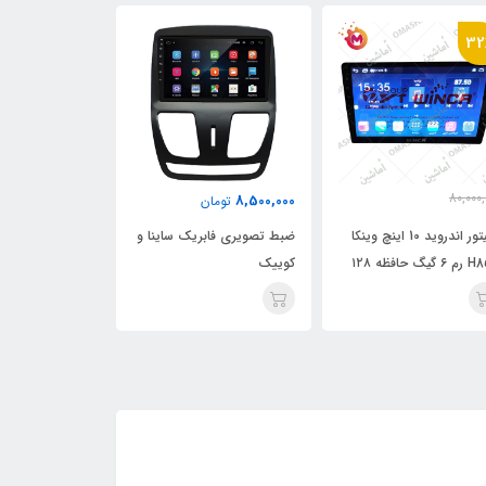
32
80,000,
9,000,000
8,500,000
تومان
تومان
55,000,
تومان
مانیتور اندروید 10 اینچ وینکا
ضبط تصویری فابریک ساینا و
ضبط تصویری فاب
H855 رم ۶ گیگ حافظه ۱۲۸
کوییک
گ