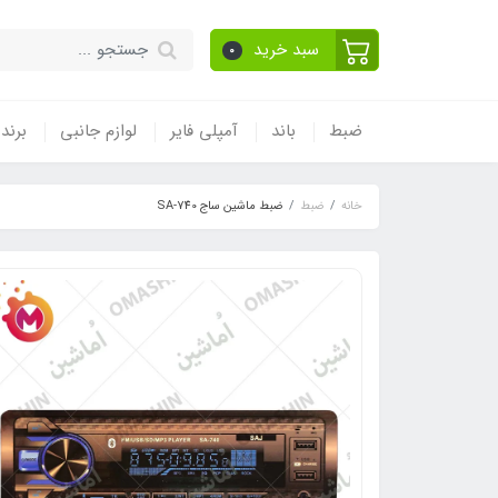
سبد خرید
0
ضبط
باند
آمپلی فایر
لوازم جانبی
برند
خانه
ضبط
ضبط ماشین ساج SA-740