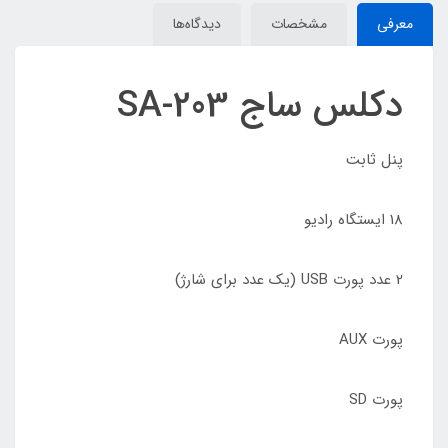
معرفی
مشخصات
دیدگاه‌ها
دکلس ساج SA-203
پنل ثابت
18 ایستگاه رادیو
2 عدد پورت USB (یک عدد برای شارژ)
پورت AUX
پورت SD