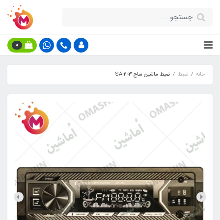
0
خانه
ضبط
ضبط ماشین ساج SA-203