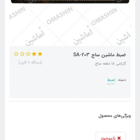
ضبط ماشین ساج SA-203
(دیدگاه 8 کاربر)
گارانتی 18 ماهه ساج
دسته :
ضبط
ویژگی‌های محصول
ناموجود