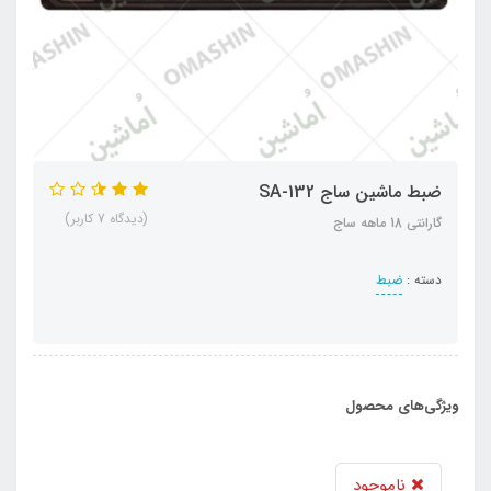
ضبط ماشین ساج SA-132
(دیدگاه 7 کاربر)
گارانتی 18 ماهه ساج
دسته :
ضبط
ویژگی‌های محصول
ناموجود