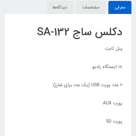
معرفی
مشخصات
دیدگاه‌ها
دکلس ساج SA-132
پنل ثابت
18 ایستگاه رادیو
2 عدد پورت USB (یک عدد برای شارژ)
پورت AUX
پورت SD