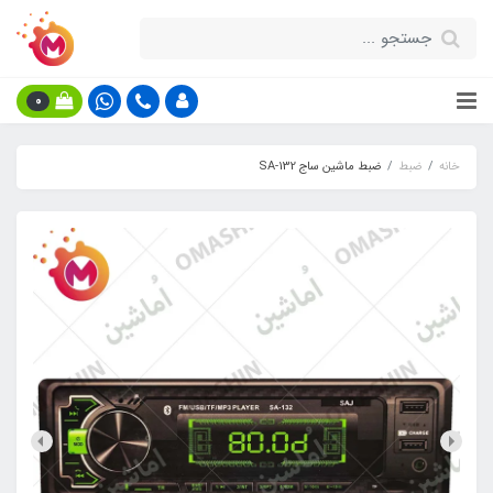
0
خانه
ضبط
ضبط ماشین ساج SA-132