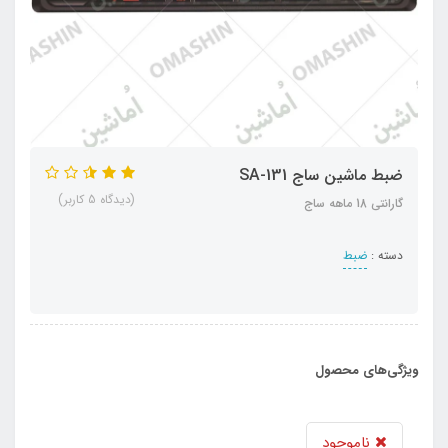
ضبط ماشین ساج SA-131
(دیدگاه 5 کاربر)
گارانتی 18 ماهه ساج
دسته :
ضبط
ویژگی‌های محصول
ناموجود