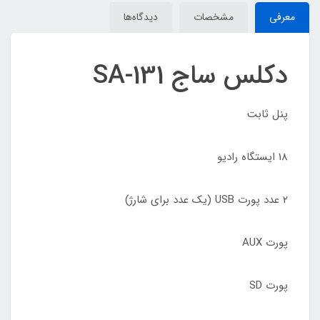
معرفی
مشخصات
دیدگاه‌ها
دکلس ساج SA-131
پنل ثابت
18 ایستگاه رادیو
2 عدد پورت USB (یک عدد برای شارژ)
پورت AUX
پورت SD