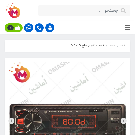
0
خانه
ضبط
ضبط ماشین ساج SA-131