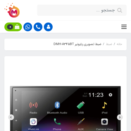
0
خانه
ضبط
ضبط تصویری پایونیر DMH-A345BT