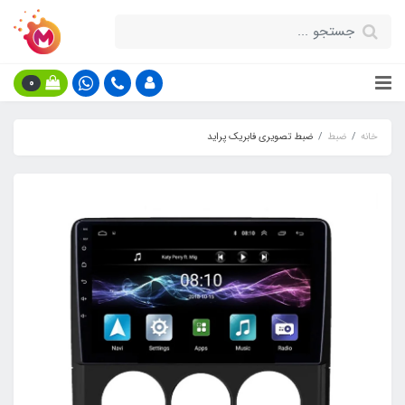
0
خانه
ضبط
ضبط تصویری فابریک پراید