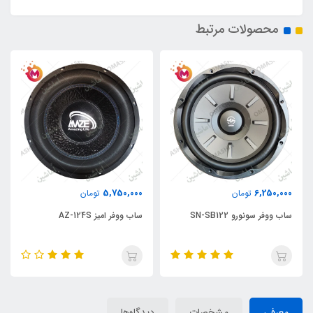
محصولات مرتبط
5,750,000
6,250,000
تومان
تومان
ساب ووفر سونورو SN-SB122
ساب ووفر امیز AZ-124S
معرفی
مشخصات
دیدگاه‌ها