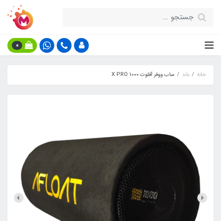
0
خانه
باند
ساب ووفر آفلوت X PRO 1000