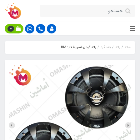
0
خانه
باند
باند گرد
باند گرد بوشمن BM-1675