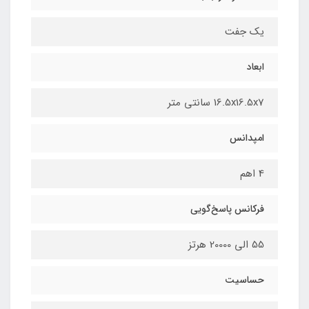
یک جفت
ابعاد
16.5x16.5x7 سانتی متر
امپدانس
4 اهم
فرکانس پاسخ‌گویی
55 الی 20000 هرتز
حساسیت