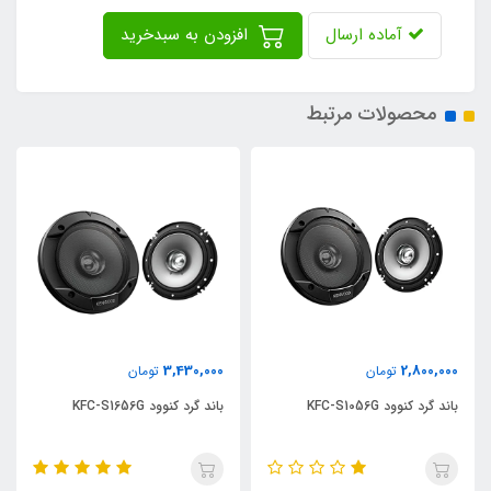
آماده ارسال
افزودن به سبدخرید
محصولات مرتبط
3,430,000
2,800,000
تومان
تومان
باند گرد کنوود KFC-S1056G
باند گرد کنوود KFC-S1656G