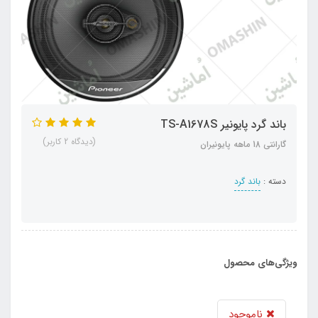
باند گرد پایونیر TS-A1678S
(دیدگاه 2 کاربر)
گارانتی 18 ماهه پایونیران
دسته :
باند گرد
ویژگی‌های محصول
ناموجود