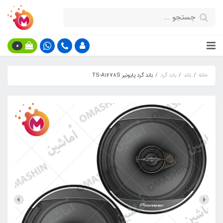
0
خانه
باند
باند گرد
باند گرد پایونیر TS-A1678S