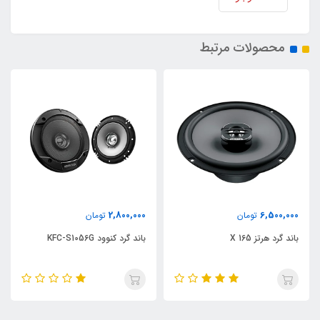
محصولات مرتبط
2,800,000
6,500,000
تومان
تومان
باند گرد هرتز X 165
باند گرد کنوود KFC-S1056G