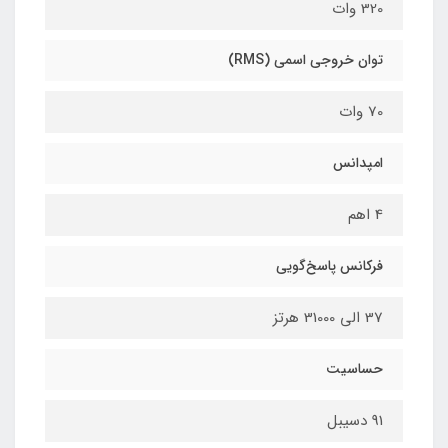
320 وات
توان خروجی اسمی (RMS)
70 وات
امپدانس
4 اهم
فرکانس پاسخ‌گویی
37 الی 31000 هرتز
حساسیت
91 دسیبل