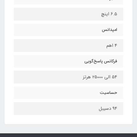
6.5 اینچ
امپدانس
4 اهم
فرکانس پاسخ‌گویی
54 الی 25000 هرتز
حساسیت
94 دسیبل