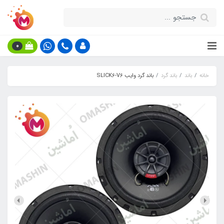
0
خانه
باند
باند گرد
باند گرد وایب SLICK6-V6