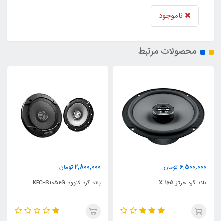
ناموجود
محصولات مرتبط
2,800,000
6,500,000
تومان
تومان
باند گرد هرتز X 165
باند گرد کنوود KFC-S1056G