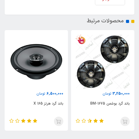
محصولات مرتبط
6,500,000
3,250,000
تومان
تومان
باند گرد بوشمن BM-1675
باند گرد هرتز X 165