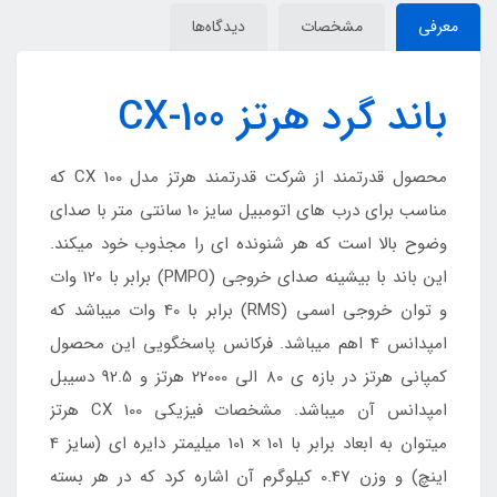
معرفی
مشخصات
دیدگاه‌ها
باند گرد هرتز CX-100
محصول قدرتمند از شرکت قدرتمند هرتز مدل CX 100 که
مناسب برای درب های اتومبیل سایز 10 سانتی متر با صدای
وضوح بالا است که هر شنونده ای را مجذوب خود میکند.
این باند با بیشینه صدای خروجی (PMPO) برابر با 120 وات
و توان خروجی اسمی (RMS) برابر با 40 وات میباشد که
امپدانس 4 اهم میباشد. فرکانس پاسخگویی این محصول
کمپانی هرتز در بازه ی 80 الی 22000 هرتز و 92.5 دسیبل
امپدانس آن میباشد. مشخصات فیزیکی CX 100 هرتز
میتوان به ابعاد برابر با 101 × 101 میلیمتر دایره ای (سایز 4
اینچ) و وزن 0.47 کیلوگرم آن اشاره کرد که در هر بسته