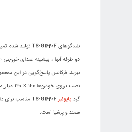
بلندگوهای
TS-G1620F
تولید شده کمپ
گرد
پایونیر
TS-G1620F
سمند و پرشیا است.