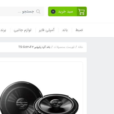
سبد خرید
0
ضبط
باند
آمپلی فایر
لوازم جانبی
برند
خانه
فهرست محصولات
باند گرد پایونیر TS-G1620F-2