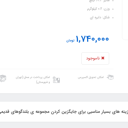
سایز: 61.2 اینچ
وزن: 0.2 کیلوگرم
شکل: دایره ای
1,740,000
تومان
ناموجود
امکان تحویل اکسپرس
امکان پرداخت در محل (تهران
و شهرستان)