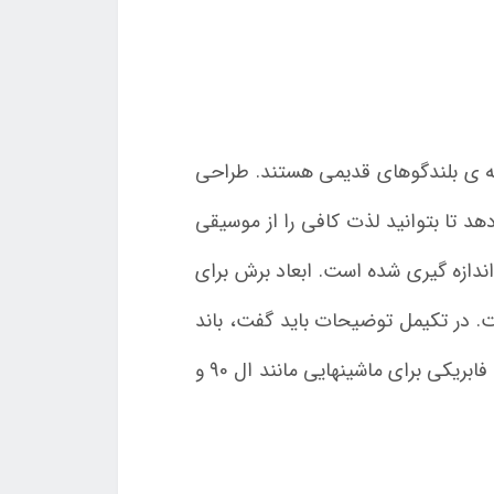
عه ی بلندگوهای قدیمی هستند. طراحی
 40 وات) را در اختیار شما قرار می دهد تا بتوانید لذت کافی را از موسیقی
ی در این محصول 32 الی 18000 هرتز ، امپدانس 4 اهم و حساسیت 89 دسیبل اندازه گیری شده است. ابعاد برش برای
ه استانداردی برای برش است. در تکیمل توضیحات باید گفت، باند
مناسب برای داخل دربهای انواع ماشین های پژو و همچنین بلندگو طاقچه عقب فابریکی برای ماشینهایی مانند ال 90 و