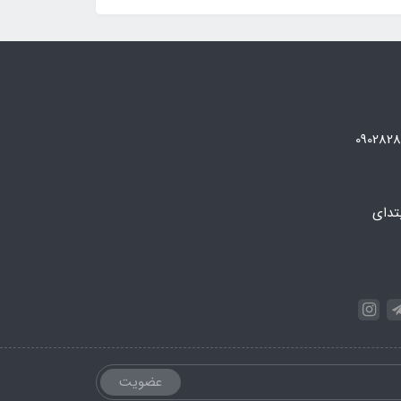
تدای
عضویت