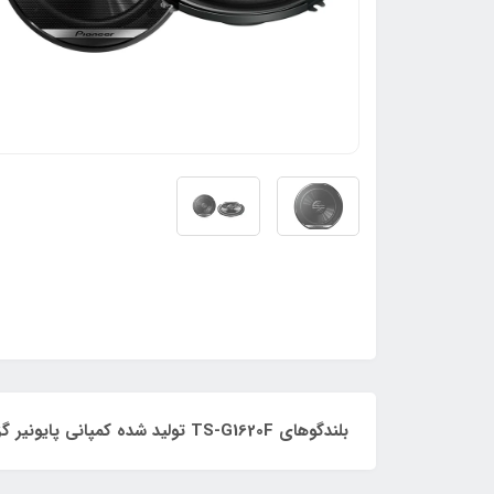
بلندگوهای TS-G1620F تولید شده کمپانی پایونیر گزینه های بسیار مناسبی برای جایگزین کردن مجموعه ی بلندگوهای قدیمی هستند.