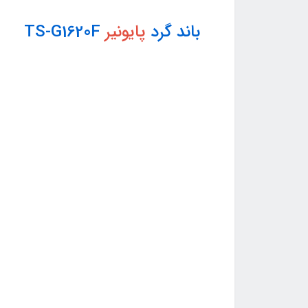
باند گرد
پایونیر
TS-G1620F