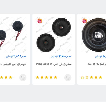
000
2,899,000
4,700,000
تومان
تومان
میدرنج دی اس 18 PRO-X6M
تیوتر ال اس آئودیو LS-20D
میدر