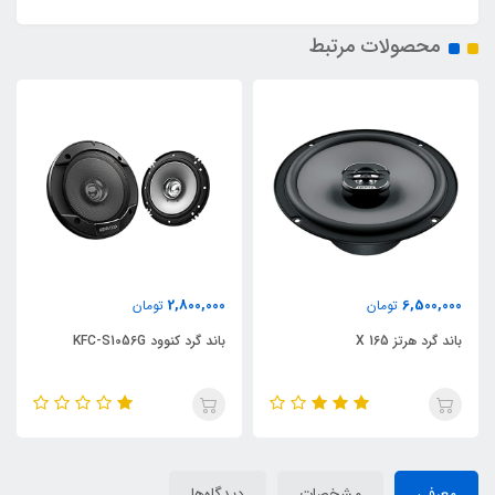
محصولات مرتبط
2,800,000
6,500,000
تومان
تومان
باند گرد هرتز X 165
باند گرد کنوود KFC-S1056G
معرفی
مشخصات
دیدگاه‌ها