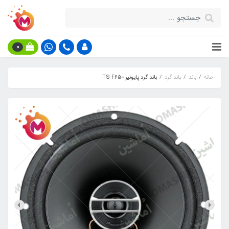
0
خانه
باند
باند گرد
باند گرد پایونیر TS-F650