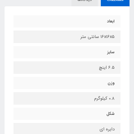
ابعاد
16x16x5 سانتی متر
سایز
6.5 اینچ
وزن
0.8 کیلوگرم
شکل
دایره ای