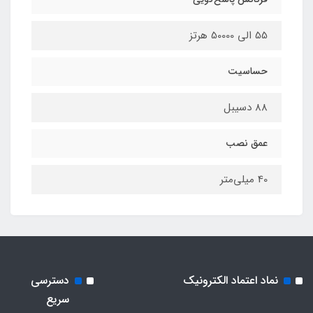
55 الی 50000 هرتز
حساسیت
88 دسیبل
عمق نصب
40 میلی‌متر
نماد اعتماد الکترونیک
دسترسی
سریع