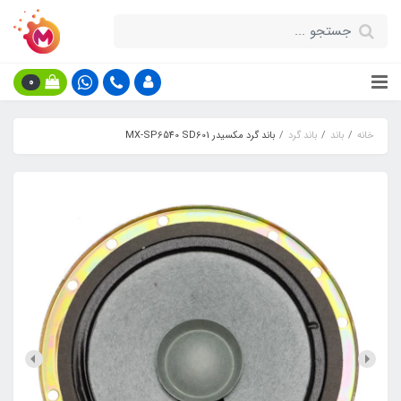
0
خانه
باند
باند گرد
باند گرد مکسیدر MX-SP6540 SD601