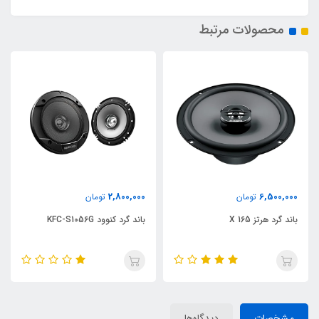
محصولات مرتبط
2,800,000
6,500,000
تومان
تومان
باند گرد هرتز X 165
باند گرد کنوود KFC-S1056G
مشخصات
دیدگاه‌ها