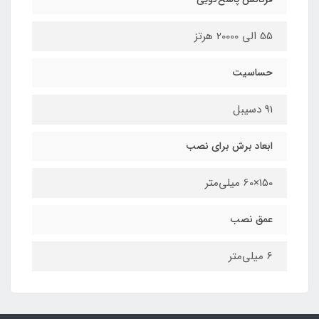
55 الی 20000 هرتز
حساسیت
91 دسیبل
ابعاد برش برای نصب
150×60 میلی‌متر
عمق نصب
6 میلی‌متر