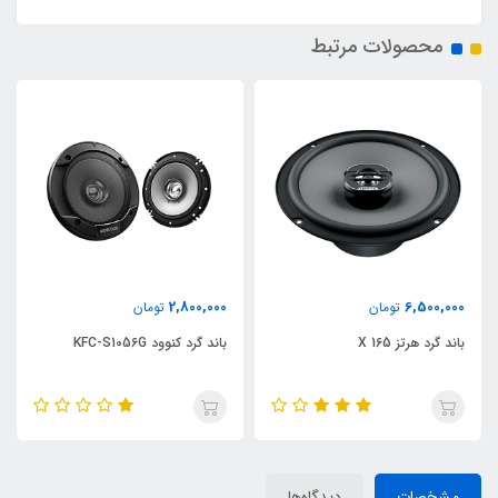
محصولات مرتبط
2,800,000
6,500,000
تومان
تومان
باند گرد هرتز X 165
باند گرد کنوود KFC-S1056G
مشخصات
دیدگاه‌ها