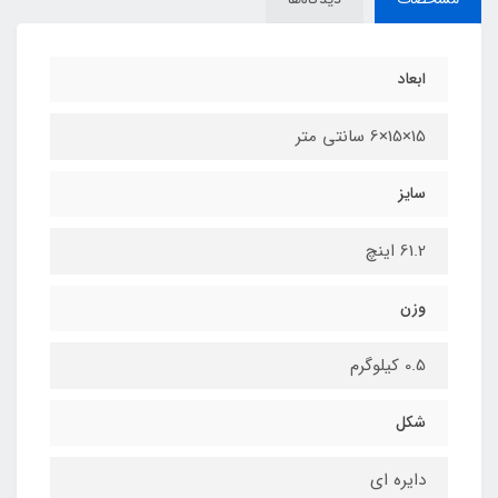
ابعاد
15×15×6 سانتی متر
سایز
61.2 اینچ
وزن
0.5 کیلوگرم
شکل
دایره ای