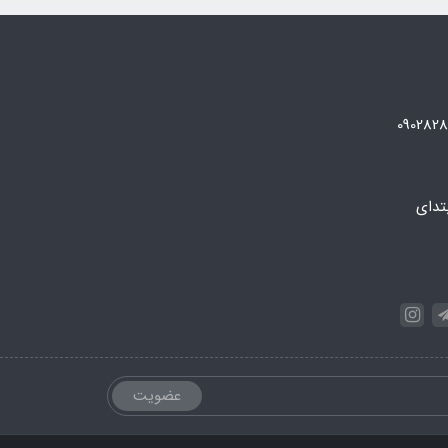
تدای
عضویت