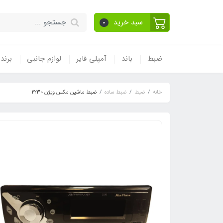
سبد خرید
0
ضبط
باند
آمپلی فایر
لوازم جانبی
برند
خانه
ضبط
ضبط ساده
ضبط ماشین مکس ویژن 2230