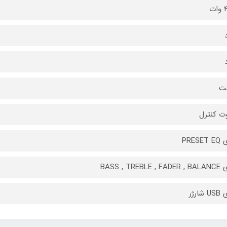
ت
ت
ت کنترل
PRESE
BASS , TREBLE
شارژر