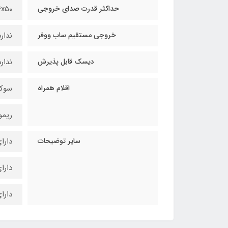
حداکثر قدرت صدای خروجی
4x50 وا
خروجی مستقیم ساب ووفر
ندارد
دیسک قابل پذیرش
ندارد
اقلام همراه
سوک
ریمو
سایر توضیحات
دارای T EQ
دارای  , FADER , BALANCE
دارای USB 