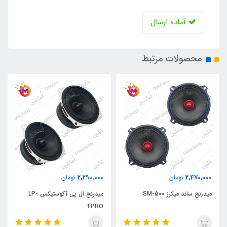
آماده ارسال
محصولات مرتبط
2,290,000
2,470,000
تومان
تومان
میدرنج ساند میکرز SM-500
میدرنج ال پی آکوستیکس LP-
4PRO