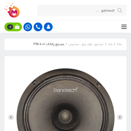
0
خانه
باند
میدرنج ، فول رنج ، میدبیس
میدرنج پاناتک PM-8011