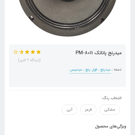
میدرنج پاناتک PM-8011
(دیدگاه 2 کاربر)
دسته :
میدرنج ، فول رنج ، میدبیس
انتخاب رنگ:
مشکی
قرمز
آبی
ویژگی‌های محصول