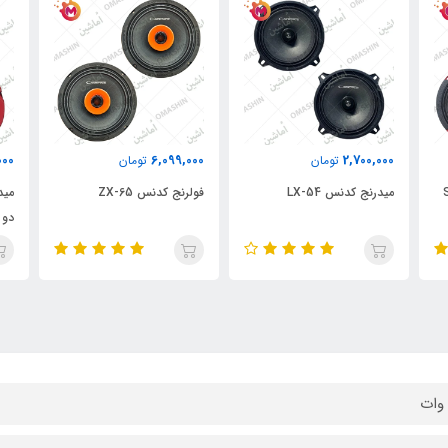
000
6,099,000
2,700,000
تومان
تومان
میدرنج کدنس LX-54
فولرنج کدنس ZX-65
دو 