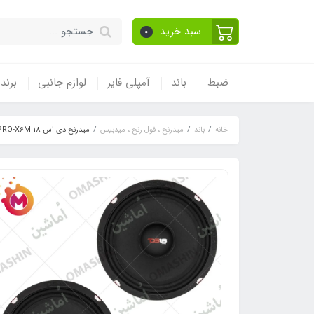
سبد خرید
0
ضبط
باند
آمپلی فایر
لوازم جانبی
برند
خانه
باند
میدرنج ، فول رنج ، میدبیس
میدرنج دی اس 18 PRO-X6M