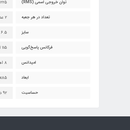
توان خروجی اسمی (RMS)
225 وات
تعداد در هر جعبه
2 عدد
سایز
6.5 اینچ
فرکانس پاسخ‌گویی
115 الی 15000 هرتز
امپدانس
8 اهم
ابعاد
x165x85
حساسیت
92 دسیبل