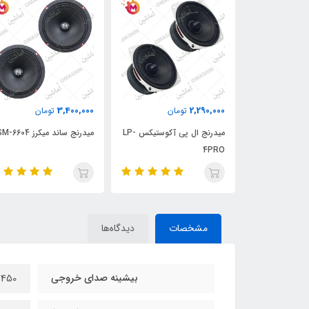
3,400,000
2,290,000
ان
تومان
تومان
SM-500
میدرنج ال پی آکوستیکس LP-
میدرنج ساند میکرز SM-6604
4PRO
مشخصات
دیدگاه‌ها
بیشینه صدای خروجی
450 وات