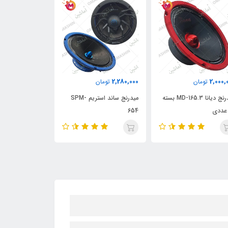
1,750,000
2,280,000
2,000,
تومان
تومان
تومان
میدرنج دیانا MD-165.3 بسته
میدرنج ساند استریم SPM-
عددی
654
دو عددی