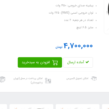
بیشینه صدای خروجی: 450 وات
توان خروجی اسمی (RMS): 225 وات
تعداد در هر جعبه: 2 عدد
سایز: 6.5 اینچ
4,700,000
تومان
آماده ارسال
افزودن به سبدخرید
امکان تحویل اکسپرس
امکان پرداخت در محل (تهران
و شهرستان)