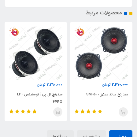
محصولات مرتبط
2,290,000
2,470,000
تومان
تومان
میدرنج ساند میکرز SM-500
میدرنج ال پی آکوستیکس LP-
4PRO
معرفی
مشخصات
دیدگاه‌ها