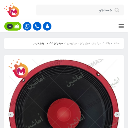
0
خانه
باند
میدرنج ، فول رنج ، میدبیس
میدرنج دک 10 اینچ قرمز