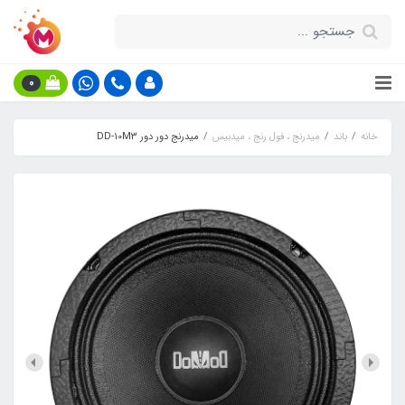
0
خانه
باند
میدرنج ، فول رنج ، میدبیس
میدرنج دور دور DD-10M3