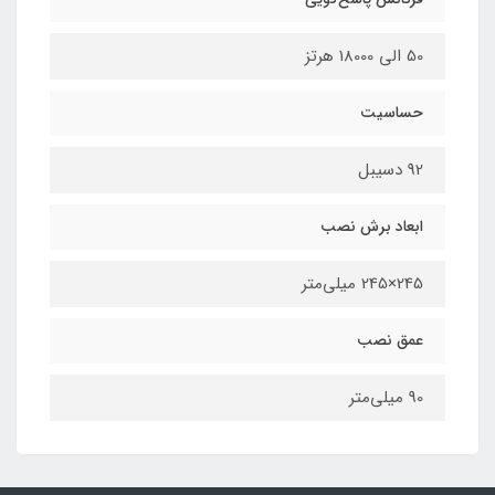
50 الی 18000 هرتز
حساسیت
92 دسیبل
ابعاد برش نصب
245×245 میلی‌متر
عمق نصب
90 میلی‌متر