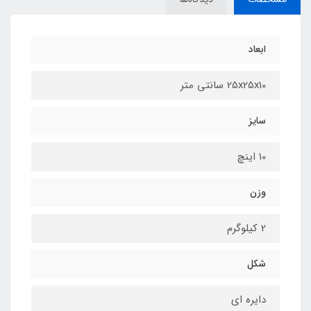
ابعاد
25x25x10 سانتی متر
سایز
10 اینچ
وزن
2 کیلوگرم
شکل
دایره ای