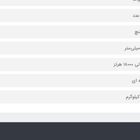
عدد
ه ای