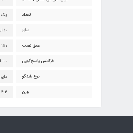
تعداد
یک 
سایز
10 اینچ
عمق نصب
150 میلی‌متر
فرکانس پاسخ‌گویی
100 الی 18000 هرتز
نوع بلندگو
دایر
وزن
4.4 کیلوگرم