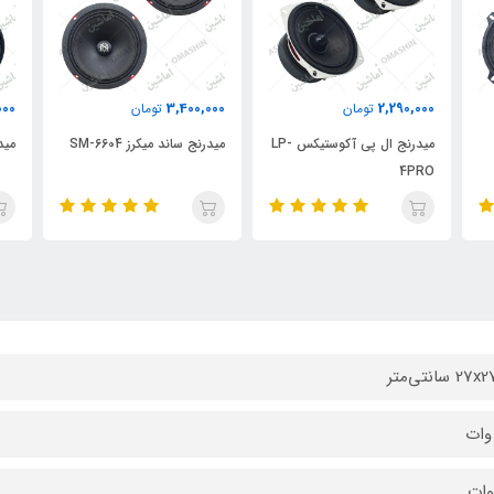
000
3,400,000
2,290,000
تومان
تومان
میدرنج ال پی آکوستیکس LP-
میدرنج ساند میکرز SM-6604
میدر
4PRO
 سانتی‌متر