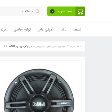
سبد خرید
0
ضبط
باند
آمپلی فایر
لوازم جانبی
برند
خانه
باند
میدرنج ، فول رنج ، میدبیس
میدرنج دور دور DD-100SQ