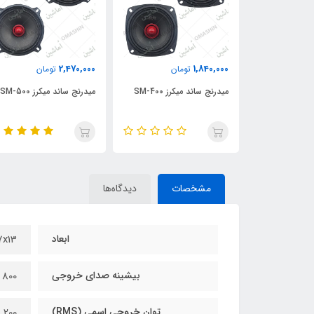
2,470,000
1,840,000
مان
تومان
تومان
SM-550
میدرنج ساند میکرز SM-400
میدرنج ساند میکرز SM-500
مشخصات
دیدگاه‌ها
ابعاد
27x27x13
بیشینه صدای خروجی
800 وات
توان خروجی اسمی (RMS)
200 وات