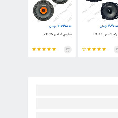
2,000,000
6,099,000
2,700,
تومان
تومان
تومان
نج کدنس LX-54
فولرنج کدنس ZX-65
دو عددی