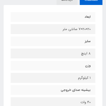
ابعاد
20×20×7 سانتی متر
سایز
8 اینچ
وزن
1 کیلوگرم
بیشینه صدای خروجی
40 وات