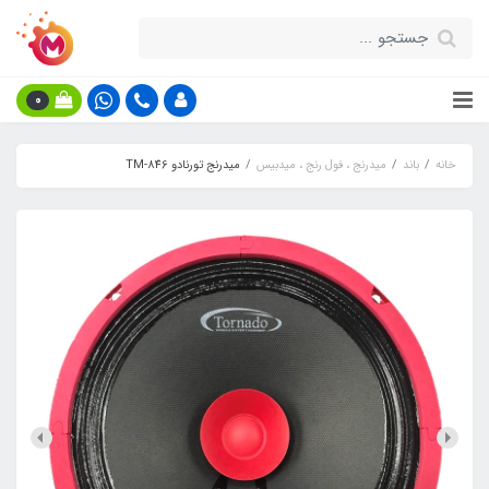
0
خانه
باند
میدرنج ، فول رنج ، میدبیس
میدرنج تورنادو TM-846