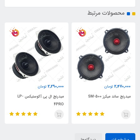
محصولات مرتبط
2,290,000
2,470,000
تومان
تومان
میدرنج ساند میکرز SM-500
میدرنج ال پی آکوستیکس LP-
4PRO
مشخصات
دیدگاه‌ها