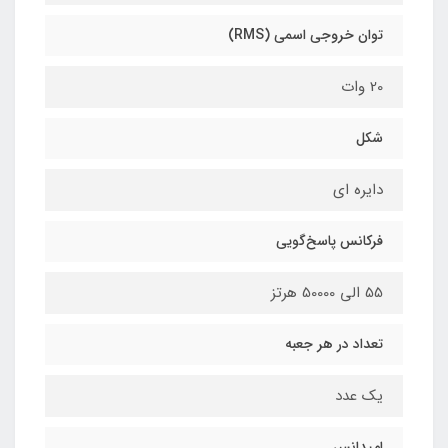
توان خروجی اسمی (RMS)
20 وات
شکل
دایره ای
فرکانس پاسخ‌گویی
55 الی 50000 هرتز
تعداد در هر جعبه
یک عدد
امپدانس