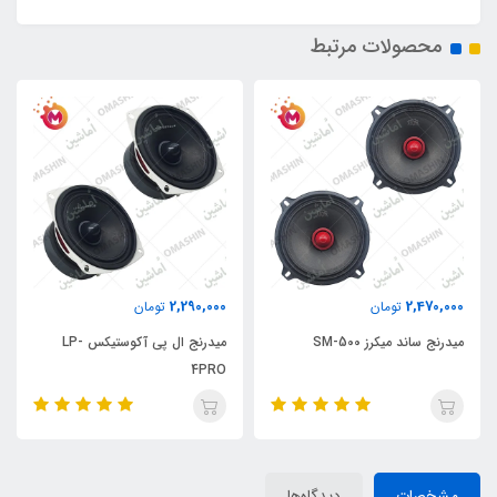
محصولات مرتبط
2,290,000
2,470,000
تومان
تومان
میدرنج ساند میکرز SM-500
میدرنج ال پی آکوستیکس LP-
4PRO
مشخصات
دیدگاه‌ها