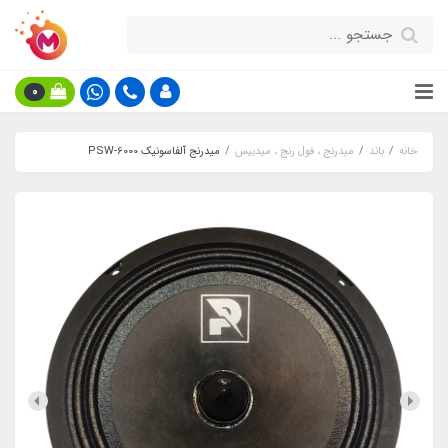
0
خانه
باند
میدرنج ، فول رنج ، میدبیس
میدرنج آلفاسونیک PSW-6000