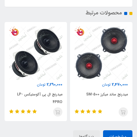
محصولات مرتبط
2,290,000
2,470,000
تومان
تومان
میدرنج ساند میکرز SM-500
میدرنج ال پی آکوستیکس LP-
4PRO
مشخصات
دیدگاه‌ها