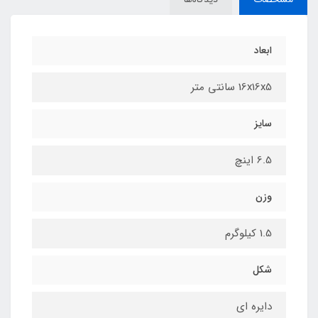
ابعاد
16x16x5 سانتی متر
سایز
6.5 اینچ
وزن
1.5 کیلوگرم
شکل
دایره ای