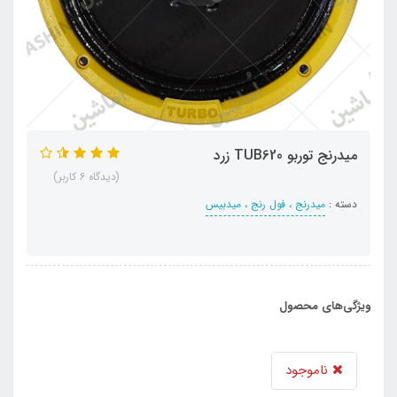
میدرنج توربو TUB620 زرد
(دیدگاه 6 کاربر)
دسته :
میدرنج ، فول رنج ، میدبیس
ویژگی‌های محصول
ناموجود