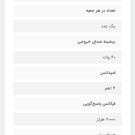
تعداد در هر جعبه
یک عدد
بیشینه صدای خروجی
40 وات
امپدانس
4 اهم
فرکانس پاسخ‌گویی
20000 هرتز
حساسیت