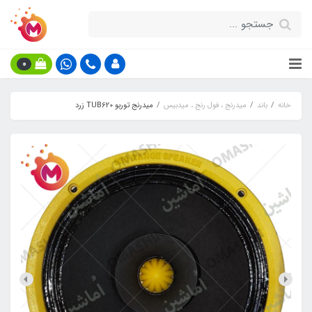
0
خانه
باند
میدرنج ، فول رنج ، میدبیس
میدرنج توربو TUB620 زرد