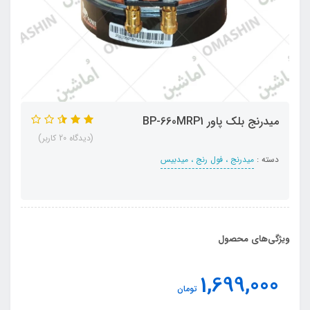
میدرنج بلک پاور BP-660MRP1
(دیدگاه 20 کاربر)
دسته :
میدرنج ، فول رنج ، میدبیس
ویژگی‌های محصول
1,699,000
تومان