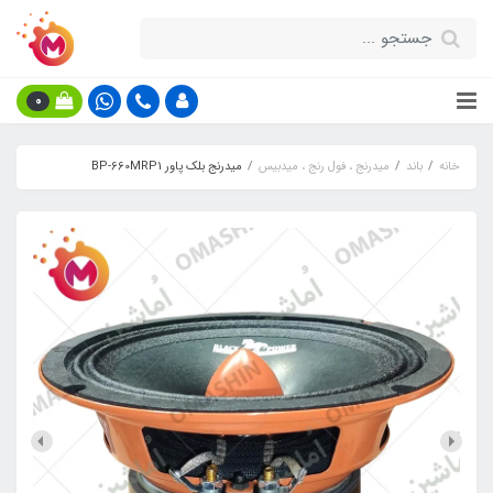
0
خانه
باند
میدرنج ، فول رنج ، میدبیس
میدرنج بلک پاور BP-660MRP1