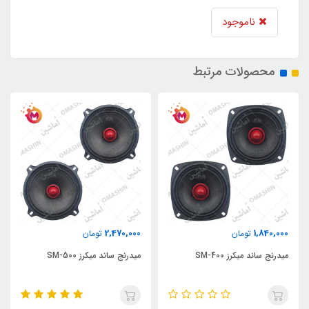
ناموجود
محصولات مرتبط
2,470,000
1,840,000
تومان
تومان
میدرنج ساند میکرز SM-400
میدرنج ساند میکرز SM-500