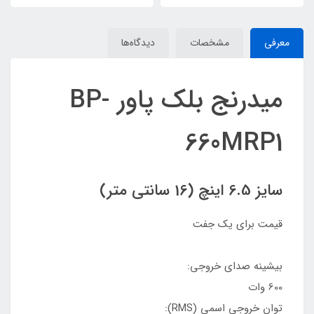
معرفی
مشخصات
دیدگاه‌ها
میدرنج بلک پاور BP-
660MRP1
سایز 6.5 اینچ (16 سانتی متر)
قیمت برای یک جفت
بیشینه صدای خروجی:
600 وات
توان خروجی اسمی (RMS):