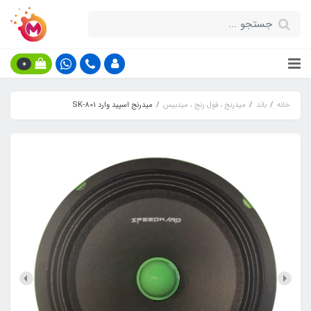
0
خانه
باند
میدرنج ، فول رنج ، میدبیس
میدرنج اسپید وارد SK-801