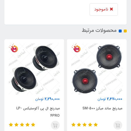
ناموجود
محصولات مرتبط
2,290,000
2,470,000
تومان
تومان
میدرنج ساند میکرز SM-500
میدرنج ال پی آکوستیکس LP-
4PRO