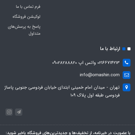
فرم تماس با ما
لوکیشن فروشگاه
پاسخ به پرسش‌های
متداول
ارتباط با ما
02166714213 واتس اپ 09028288820
info@omashin.com
تهران - میدان امام خمینی ابتدای خیابان فردوسی جنوبی پاساژ
فردوسی طبقه اول پلاک 109
با عضویت در خبرنامه، از تخفیف‌ها و جدیدترین‌های فروشگاه باخبر شوید: