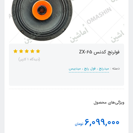
فولرنج کدنس ZX-65
(دیدگاه 1 کاربر)
دسته :
میدرنج ، فول رنج ، میدبیس
ویژگی‌های محصول
6,099,000
تومان