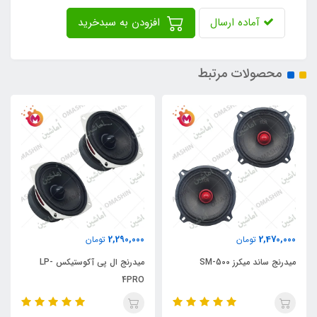
آماده ارسال
افزودن به سبدخرید
محصولات مرتبط
2,290,000
2,470,000
تومان
تومان
میدرنج ساند میکرز SM-500
میدرنج ال پی آکوستیکس LP-
4PRO