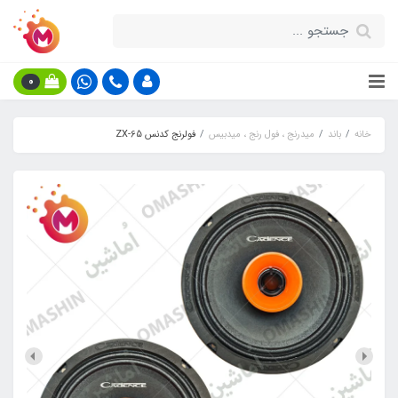
0
خانه
باند
میدرنج ، فول رنج ، میدبیس
فولرنج کدنس ZX-65