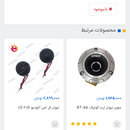
ناموجود
محصولات مرتبط
2,899,000
1,845,000
تومان
تومان
سوپر تیوتر ارت کوئیک BT-55
تیوتر ال اس آئودیو LS-20D