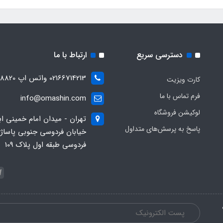
دسترسی سریع
ارتباط با ما
02166714213 واتس اپ 09028288820
کارت ویزیت
فرم تماس با ما
info@omashin.com
لوکیشن فروشگاه
تهران - میدان امام خمینی اب
پاسخ به پرسش‌های متداول
خیابان فردوسی جنوبی پاساژ
فردوسی طبقه اول پلاک 109