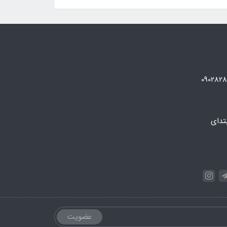
تدای
عضویت