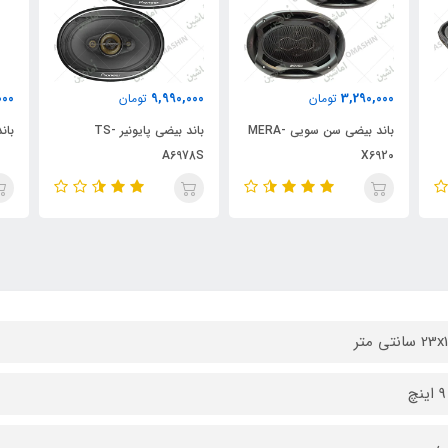
000
9,990,000
3,290,000
تومان
تومان
باند بیضی سن سویی MERA-
باند بیضی پایونیر TS-
باند 
A6978S
X6920
سانتی متر
ی