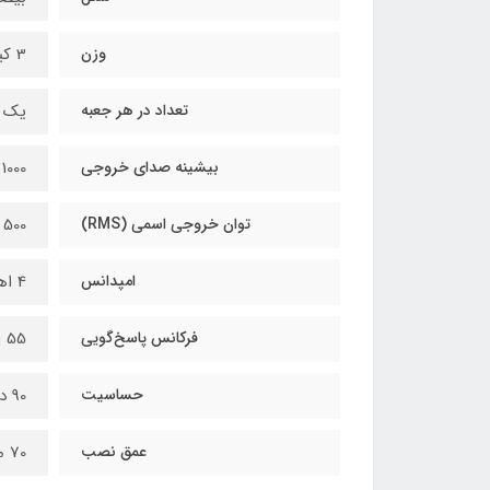
وزن
3 کیلوگرم
تعداد در هر جعبه
یک 
بیشینه صدای خروجی
1000 وات
توان خروجی اسمی (RMS)
500 وات
امپدانس
4 اهم
فرکانس پاسخ‌گویی
55 الی 20000 هرتز
حساسیت
90 دسیبل
عمق نصب
70 میلی‌متر