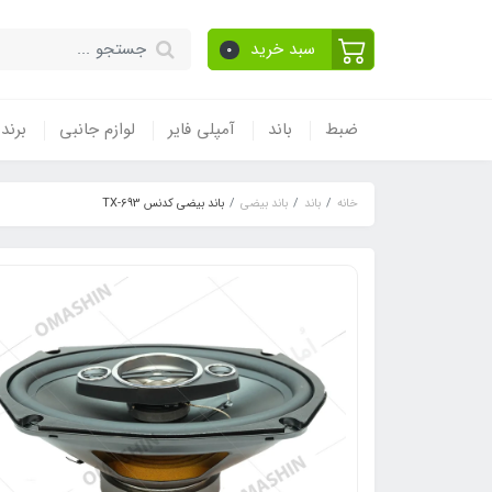
سبد خرید
0
ضبط
باند
آمپلی فایر
لوازم جانبی
برند
خانه
باند
باند بیضی
باند بیضی کدنس TX-693