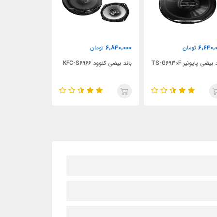
3,300,000
6,840,000
6,640,
تومان
تومان
تومان
بیضی پایونیر TS-G6930F
باند بیضی کنوود KFC-S6966
69