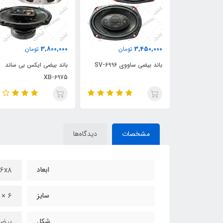
3,800,000
3,450,000
ان
تومان
تومان
باند بیضی ساند استریم SM2-
باند بیضی ساووی SV-6996
باند بیضی ایکس بی ساند
XB-6975
مشخصات
دیدگاه‌ها
ابعاد
23x16x8 
سایز
6 × 9 اینچ
شکل
بیض