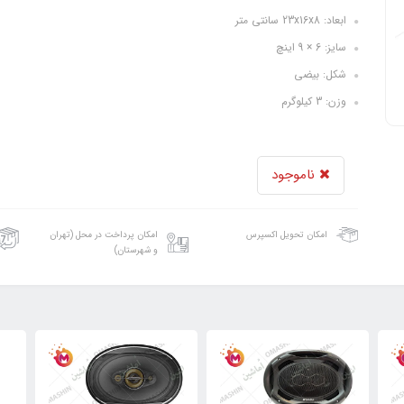
ابعاد: 23x16x8 سانتی متر
سایز: 6 × 9 اینچ
شکل: بیضی
وزن: 3 کیلوگرم
ناموجود
امکان تحویل اکسپرس
امکان پرداخت در محل (تهران
و شهرستان)